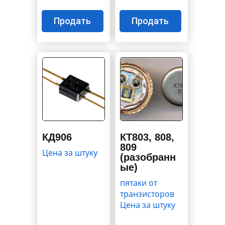
Продать
Продать
КД906
КТ803, 808,
809
Цена за штуку
(разобранн
ые)
пятаки от
транзисторов
Цена за штуку