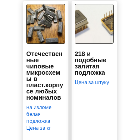
Отечествен
218 и
ные
подобные
чиповые
залитая
микросхем
подложка
ы в
Цена за штуку
пласт.корпу
се любых
номиналов
на изломе
белая
подложка
Цена за кг